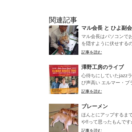
関連記事
マル会長 と ひよ副
マル会長はパソコンでお
を隠すように伏せするのを
記事を読む
澤野工房のライブ
心待ちにしていたjaz
び声高い エルマー・ブラ
記事を読む
ブレーメン
ほんとにアップするまで
や‼︎って思ったもんです
記事を読む