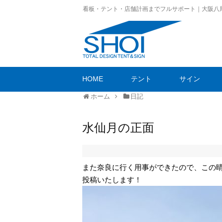
看板・テント・店舗計画までフルサポート｜大阪八
HOME
テント
サイン
ホーム
日記
水仙月の正面
また奈良に行く用事ができたので、この
投稿いたします！