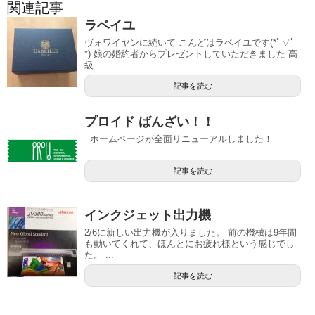
関連記事
ラベイユ
ヴォワイヤンに続いて こんどはラベイユです(*ﾟ▽ﾟ
*) 娘の婚約者からプレゼントしていただきました 高
級...
記事を読む
プロイド ばんざい！！
ホームページが全面リニューアルしました！
...
記事を読む
インクジェット出力機
2/6に新しい出力機が入りました。 前の機械は9年間
も動いてくれて、ほんとにお疲れ様という感じでし
た。 ...
記事を読む