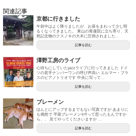
関連記事
京都に行きました
午前中はよく降りましたが、お昼をまわって少し明
るくなってきました。 東山の青蓮院に立ち寄り、天
然記念物のクスノキの大木に圧倒されました...
記事を読む
澤野工房のライブ
心待ちにしていたjazzライブに行ってきました ドイ
ツの若手ナンバーワンの呼び声高い エルマー・ブラ
スのピアノトリオです 中央に写って...
記事を読む
ブレーメン
ほんとにアップするまでもない写真ですが あまりに
も偶然で 平面ブレーメンや‼︎って思ったもんですか
ら、、 見てやってくださいますか ...
記事を読む