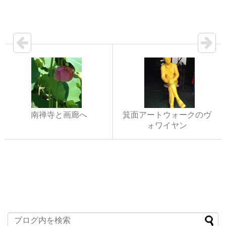
南禅寺と画廊へ
箕面アートウォークのヴ
ォワイヤン